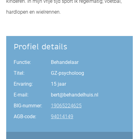
kinderen. In mijn vrije tijd sport ik regelmatig; voetbal,
hardlopen en wielrennen.
Profiel details
Functie:
Behandelaar
Titel:
GZ-psycholoog
Ervaring:
15 jaar
E-mail:
bert@behandelhuis.nl
BIG-nummer:
19065224625
AGB-code:
94014149