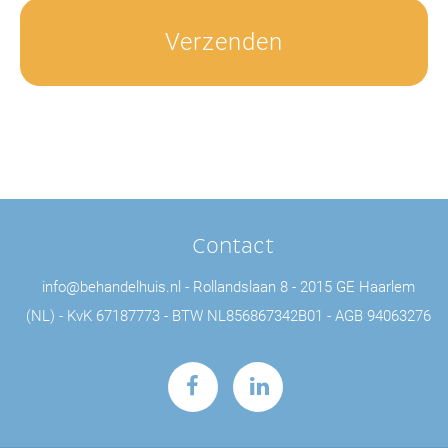
Contact
info@behandelhuis.nl
Rollandslaan 8
2015 GE Haarlem
(NL)
KvK 67187773
BTW NL856867342B01
AGB 94063276