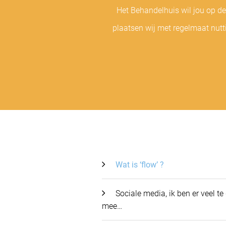
Het Behandelhuis wil jou op d
plaatsen wij met regelmaat nutt
Wat is ‘flow’ ?
Sociale media, ik ben er veel te
mee…