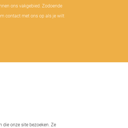
binnen ons vakgebied. Zodoende
m contact met ons op als je wilt
 die onze site bezoeken. Ze