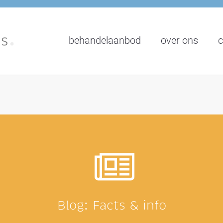
behandelaanbod
over ons
c
Blog: Facts & info