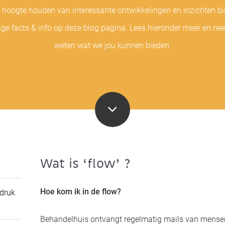
e hoogte houden van interessante ontwikkelingen en inzichten 
ige facts & info op deze blog pagina. Lees hieronder meer en nee
weten wat we jou kunnen bieden.
Wat is ‘flow’ ?
Hoe kom ik in de flow?
 druk
Behandelhuis ontvangt regelmatig mails van mensen